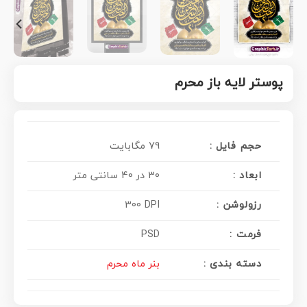
پوستر لایه باز محرم
حجم فایل :
79 مگابایت
ابعاد :
30 در 40 سانتی متر
رزولوشن :
300 DPI
فرمت :
PSD
دسته بندی :
بنر ماه محرم