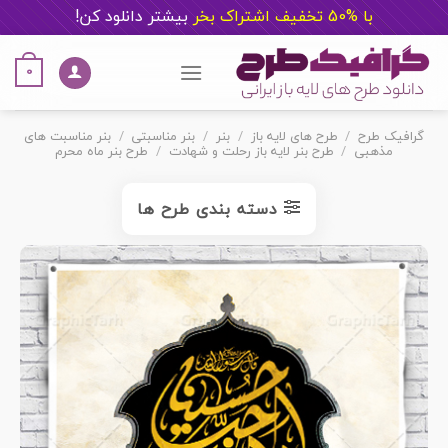
با %50 تخفیف اشتراک بخر
ب
یشتر دانلود کن!
Ski
t
0
conten
گرافیک طرح
/
طرح های لایه باز
/
بنر
/
بنر مناسبتی
/
بنر مناسبت های
مذهبی
/
طرح بنر لایه باز رحلت و شهادت
/
طرح بنر ماه محرم
دسته بندی طرح ها