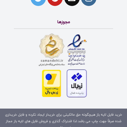
مجوزها
خرید فایل لایه باز هیچگونه حق مالکیتی برای خریدار ایجاد نکرده و فایل خریداری
شده صرفاً جهت چاپ می باشد.لذا اشتراک گذاری و فروش فایل های لایه باز مجاز