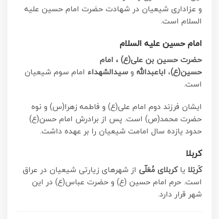
و عزاداری شیعیان در شهادت حضرت امام حسین علیه
السلام است.
امام حسین علیه السلام
حضرت حسین بن علی(ع) ،
امام
حسین(ع)
،
اباعبدالله
و
سیدالشهداء
امام سوم شیعیان
است.
ایشان فرزند دوم امام علی(ع) و فاطمه زهرا(س) و نوه
حضرت محمد(ص) است. پس از برادرش امام حسن(ع)
حدود یازده سال امامت شیعیان را بر عهده داشت.
کربلا
کَربَلا
یا
کربلای مُعَلّی
از شهرهای زیارتی شیعیان در عراق
است. حرم امام حسین (ع) و حضرت عباس(ع) در این
شهر قرار دارد.