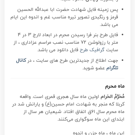
پس زمینه فایل شهادت حضرت ابا عبدالله الحسین
قرمز و رنگبدی تصویر تیره مناسب غم و اندوه این ایام
می باشد.
فایل طرح بنر فرا رسیدن محرم در ابعاد لارج 3 در 4
متر با رزولوشن 72 مناسب نصب مراسم عزاداری ، از
سایت
گرافیک طرح
قابل دانلود می باشد.
جهت اطلاع از جدیدترین طرح های سایت ، در
کانال
تلگرام
عضو شوید.
ماه محرم
مُحَرَّمُ الحَرام
اولین ماه سال هجری قمری است. واقعه
کربلا که منجر به شهادت امام حسین(ع) و یارانش شد در
ماه محرم سال ۶۱ق اتفاق افتاد. شیعیان هر سال از
ابتدای این ماه سوگواری می‌کنند.
این ماه ، ماه حزن و اندوه