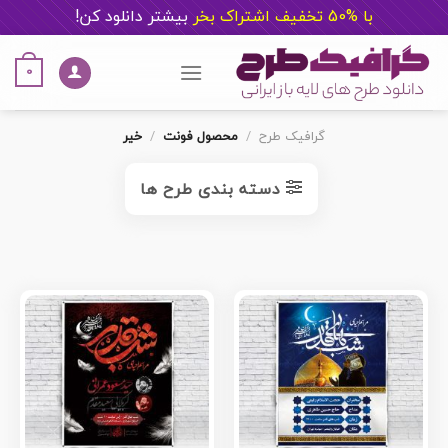
با %50 تخفیف اشتراک بخر
ب
یشتر دانلود کن!
Ski
t
0
conten
گرافیک طرح
/
محصول فونت
/
خیر
دسته بندی طرح ها