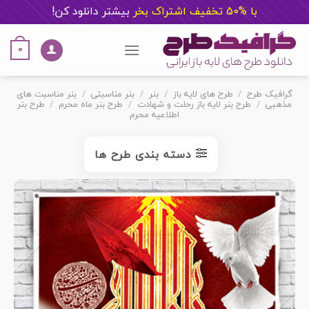
با %50 تخفیف اشتراک بخر
ب
یشتر دانلود کن!
Ski
t
0
conten
گرافیک طرح
/
طرح های لایه باز
/
بنر
/
بنر مناسبتی
/
بنر مناسبت های
مذهبی
/
طرح بنر لایه باز رحلت و شهادت
/
طرح بنر ماه محرم
/
طرح بنر
اطلاعیه محرم
دسته بندی طرح ها