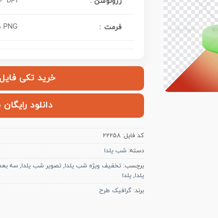
0 DPI
: رزولوشن
PNG بدون بکگراند
فرمت :
خرید تکی فایل | ۱۰۰,۰۰۰ ت
دانلود رایگان 
کد فایل:
22258
دسته:
شب یلدا
برچسب:
تخفیف ویژه شب یلدا
,
تصویر شب یلدا
,
سه بعد
یلدا
,
یلدا
برند:
گرافیک طرح