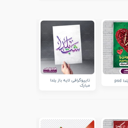
تایپوگرافی لایه باز یلدا
 psd
طرح png تخفیف شب یلدا
مبارک