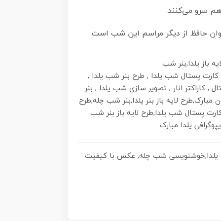
 هم سرو می‌کنند.
یوان حافظ از دیگر مراسم این شب است.
ه باز یلدا,بنر شب
, کارت پستال شب یلدا , طرح بنر شب یلدا ,
 کاراکتر انار , تصویر سازی شب یلدا , بنر
ون مبارک,طرح لایه باز بنر یلدا,بنر شب چله,طرح
رت پستال شب یلدا,طرح لایه باز بنر شب
یپوگرافی یلدا مبارک
ی خط یلدا,خوشنویسی شب چله, عکس با کیفیت