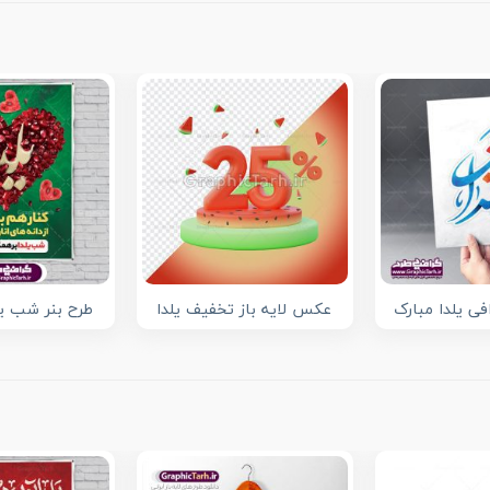
فی یلدا مبارک
عکس لایه باز تخفیف یلدا
طرح بنر شب یلدا