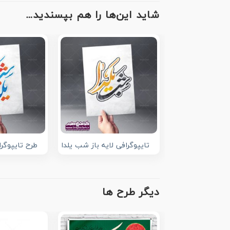
شاید این‌ها را هم بپسندید…
تایپوگرافی لایه باز شب یلدا
طرح تایپوگرا
دیگر طرح ها