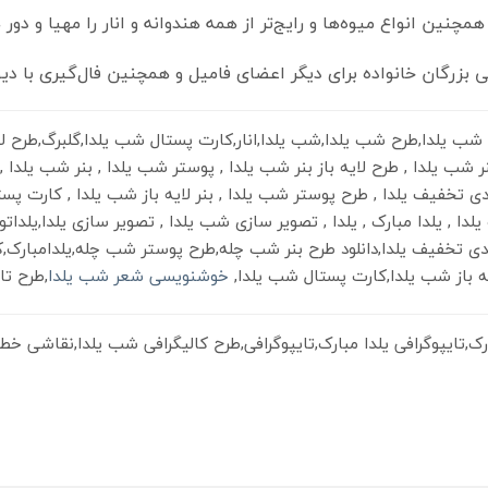
همچنین انواع میوه‌ها و رایج‌تر از همه هندوانه و انار را مهیا و دور
 بزرگان خانواده برای دیگر اعضای فامیل و همچنین فال‌گیری با د
ب یلدا,طرح شب یلدا,شب یلدا,انار,کارت پستال شب یلدا,گلبرگ,طرح لای
نر شب یلدا , طرح لایه باز بنر شب یلدا , پوستر شب یلدا , بنر شب یلدا 
فیف یلدا , طرح پوستر شب یلدا , بنر لایه باز شب یلدا , کارت پستال ,
ک یلدا , یلدا مبارک , یلدا , تصویر سازی شب یلدا , تصویر سازی یلدا,یلدات
تخفیف یلدا,دانلود طرح بنر شب چله,طرح پوستر شب چله,یلدامبارک,کا
یه باز شب یلدا,کارت پستال شب یلدا,
خوشنویسی شعر شب یلدا
,طرح تا
ارک,تایپوگرافی یلدا مبارک,تایپوگرافی,طرح کالیگرافی شب یلدا,نقاش