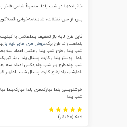
خانواده‌ها در شب یلدا، معمولاً شامی فاخر و 
پس از سرو تنقلات، شاهنامه‌خوانی،قصه‌گویی
فایل طرح لایه باز تخفیف یلدا,عکس با کیفیت ش
یلداهندوانه,طرح,برگ,
فروش طرح های لایه باز
,ب
شب یلدا , طرح شب یلدا , عکس اعداد سه بعدی تخ
یلدا , پوستر پلدا , کارت پستال یلدا , بنر تبری
شب چله,طرح بنر شب چله,عکس اعداد سه بعدی 
یلدا,شب یلدا,طرح کارت پستال شب یلدا,بنر لا
خوشنویسی یلدا مبارک,طرح یلدا مبارک,یلدا مب
شب یلدا
5/5
(20 نظر)