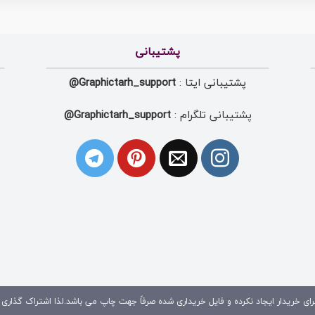
پشتیبانی
پشتیبانی ایتا :
Graphictarh_support@
پشتیبانی تلگرام :
Graphictarh_support@
ای خریدار ایجاد نکرده و فایل خریداری شده صرفاً جهت چاپ می باشد.لذا اشتراک گذاری 