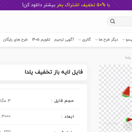
با %50 تخفیف اشتراک بخر
ب
یشتر دانلود کن!
یسو
دیگر طرح ها
گالری
آگهی ترحیم
تقویم 1405
طرح های رایگان
لدا
فایل لایه باز تخفیف یلدا
حجم فایل :
3 مگابایت
3000 در 3000 پیکسل
ابعاد :