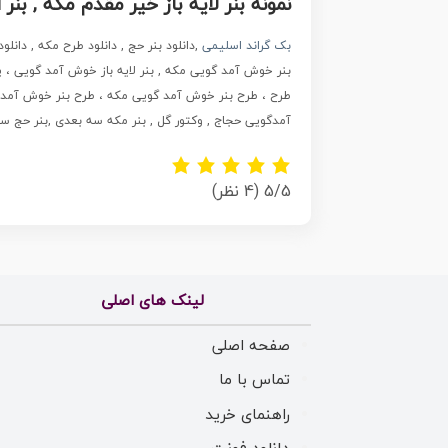
نمونه بنر لایه باز خیر مقدم مکه , بنر psd زیارت قبول , طرح پلاکارد خیر مقدم زیارت خانه خدا
بک گراند اسلیمی
,دانلود بنر حج , دانلود طرح مکه , دانلو
طرح ، طرح بنر خوش آمد گویی مکه ، طرح بنر خوش آمد گوی
آمدگویی حجاج , وکتور گل , بنر مکه سه بعدی ,بنر حج س
5/5
(4 نظر)
لینک های اصلی
صفحه اصلی
تماس با ما
راهنمای خرید