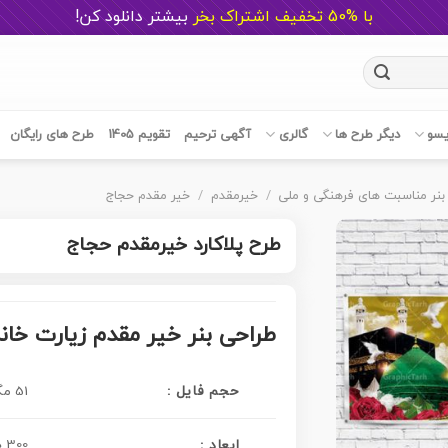
با %50 تخفیف اشتراک بخر
ب
یشتر دانلود کن!
یسو
دیگر طرح ها
گالری
آگهی ترحیم
تقویم 1405
طرح های رایگان
بنر مناسبت های فرهنگی و ملی
/
خیرمقدم
/
خیر مقدم حجاج
طرح پلاکارد خیرمقدم حجاج
طراحی بنر خیر مقدم زیارت خان
حجم فایل :
51 مگابایت
300 در 100 سانتی متر
ابعاد :