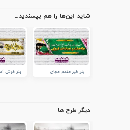
شاید این‌ها را هم بپسندید…
بنر خیر مقدم حجاج
بنر خوش آم
دیگر طرح ها