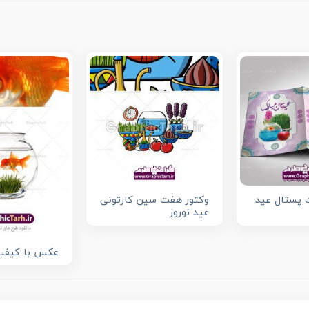
ت پستال عید
وکتور هفت سین کارتونی
عید نوروز
عکس با کیفی