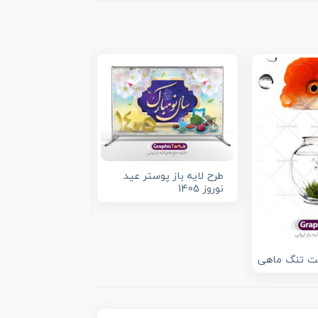
طرح لایه باز پوستر عید
نوروز 1405
طرح آماده کارت
نوروز
ت تنگ ماهی