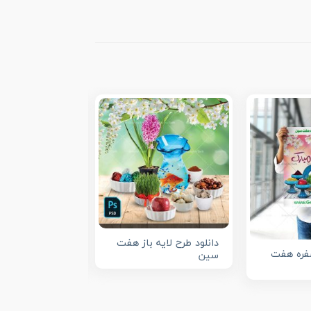
دانلود طرح لایه باز هفت
طرح هفت سین لا
سفره هفت
سین
مذهبی