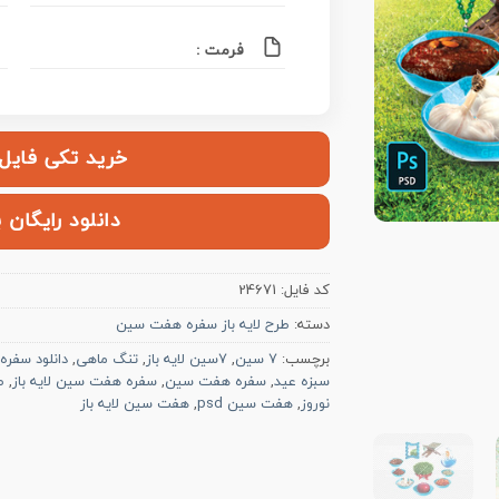
فرمت :
خرید تکی فایل | ۱۰۰,۰۰۰ ت
دانلود رایگان 
کد فایل:
24671
دسته:
طرح لایه باز سفره هفت سین
برچسب:
7 سین
,
7سین لایه باز
,
تنگ ماهی
,
دانلود سفره
سبزه عید
,
سفره هفت سین
,
سفره هفت سین لایه باز
,
ط
نوروز
,
هفت سین psd
,
هفت سین لایه باز