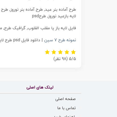
لایه بازعید نوروز, طرحpsd
فایل لایه باز یا مقلب القلوب, گرافیک طرح, مر
نمونه طرح 7 سین
| دانلود فایل psd طرح لایه باز سفره هفت سین عید نوروز
5/5
(98 نظر)
لینک های اصلی
صفحه اصلی
تماس با ما