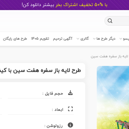
با %50 تخفیف اشتراک بخر
ب
یشتر دانلود کن!
یسو
دیگر طرح ها
گالری
آگهی ترحیم
تقویم 1405
طرح های رایگان
لایه باز سفره هفت سین
طرح لایه باز سفره هفت سین با کی
حجم فایل :
ابعاد :
رزولوشن :