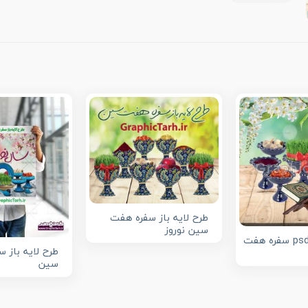
طرح لایه باز سفره هفت
سین نوروز
دانلود فایل psd سفره هفت
طرح لایه باز 
سین