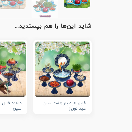
شاید این‌ها را هم بپسندید…
فایل لایه باز هفت سین
عید نوروز
سین