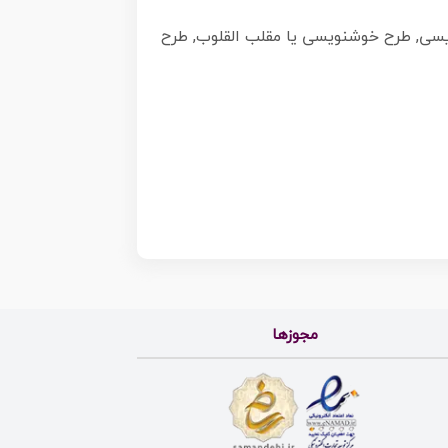
د, طرح بنر psd سال نو , عید نوروز, طرح خوشنویسی, طرح خوشنویسی یا مقلب القلوب, طرح
مجوزها