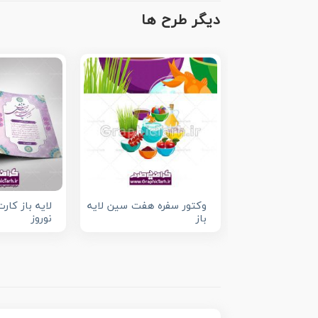
دیگر طرح ها
وکتور سفره هفت سین لایه
لایه باز کار
باز
نوروز