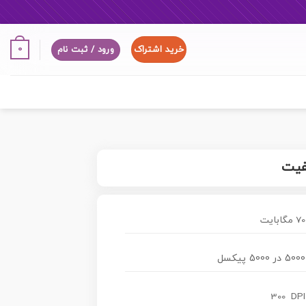
خرید اشتراک
0
ورود / ثبت نام
فیت
70 مگابایت
5000 در 5000 پیکسل
300 DPI