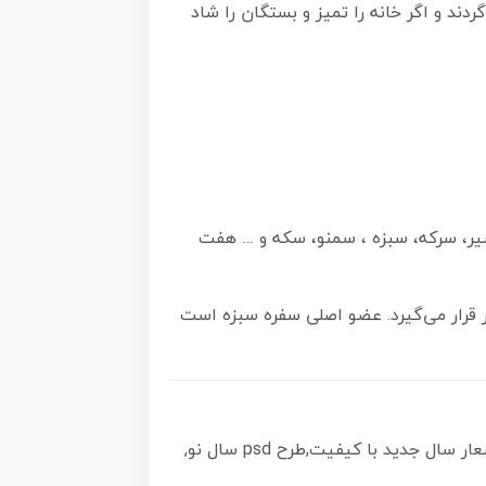
ردند و اگر خانه را تمیز و بستگان را شاد
یر، سرکه، سبزه ، سمنو، سکه و … هفت
ر قرار می‌گیرد. عضو اصلی سفره سبزه است
psd, دانلود هفت سین بدون پس زمینه,عکس با کیفیت,سایت طرح های psd, سایت طرح های لایه باز مذهبی,شعار سال جدید با کیفیت,طرح psd سال نو,