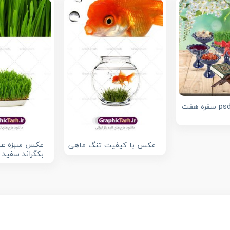
دانلود فایل psd سفره هفت
عکس سبزه عید
عکس با کیفیت تنگ ماهی
بکگراند سفید