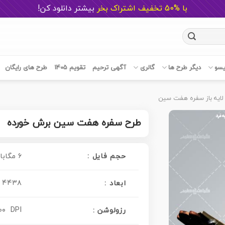
با %50 تخفیف اشتراک بخر
ب
یشتر دانلود کن!
یسو
دیگر طرح ها
گالری
آگهی ترحیم
تقویم 1405
طرح های رایگان
لایه باز سفره هفت سین
طرح سفره هفت سین برش خورده
حجم فایل :
۶ مگابایت
۴۴۳۸ در ۲۵۰۰ پیکسل
ابعاد :
۰۰ DPI
: رزولوشن