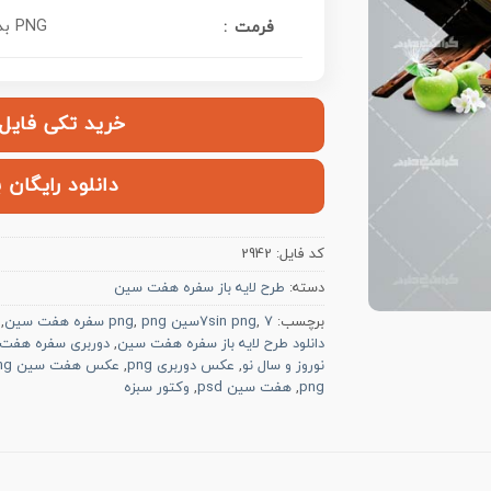
PNG بدون بکگراند
فرمت :
خرید تکی فایل | ۱۰۰,۰۰۰ ت
دانلود رایگان 
کد فایل:
2942
دسته:
طرح لایه باز سفره هفت سین
برچسب:
7سین png
,
7sin png
png سفره هفت سین
,
,
دانلود طرح لایه باز سفره هفت سین
,
دوربری سفره هفت
نوروز و سال نو
,
عکس دوربری png
,
عکس هفت سین png
png
,
هفت سین psd
,
وکتور سبزه