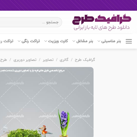
Ski
جستجو
t
برای:
conten
بنر مناسبتی
بنر مشاغل
کارت ویزیت
تراکت رنگی
تراکت ر
گرافیک طرح
/
گالری
/
تصاویر
/
تصاویر دوربری
/
طرح 