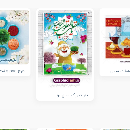
 هفت سین
طرح psd هفت سین
بنر تبریک سال نو