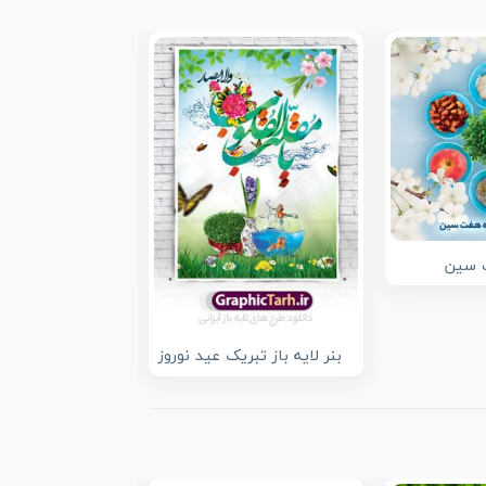
فایل لایه باز س
سین نوروز
بنر لایه باز تبریک عید نوروز