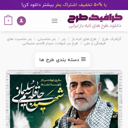
با %50 تخفیف اشتراک بخر
ب
یشتر دانلود کن!
Ski
t
0
conten
گرافیک طرح
/
طرح های لایه باز
/
بنر
/
بنر مناسبتی
/
بنر مناسبت های
فرهنگی و ملی
/
طرح بنر شهادت سردار قاسم سلیمانی
دسته بندی طرح ها