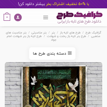
با %50 تخفیف اشتراک بخر
ب
یشتر دانلود کن!
Ski
t
0
conten
گرافیک طرح
/
طرح های لایه باز
/
بنر
/
بنر مناسبتی
/
بنر مناسبت های
مذهبی
/
طرح بنر لایه باز رحلت و شهادت
/
طرح لایه باز بنر شهادت امام
جواد
دسته بندی طرح ها