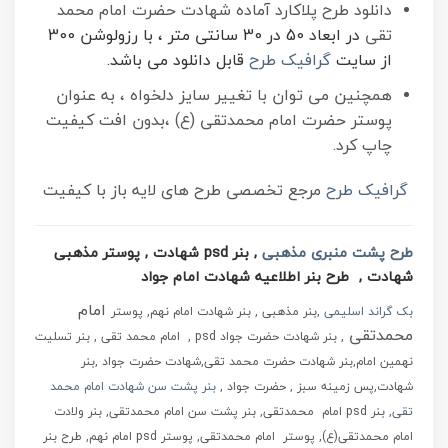
دانلود طرح پلاکارد آماده شهادت حضرت امام محمد
تقی
در ابعاد 50 در 30 سانتی متر ، با رزولوشن 300
از سایت
گرافیک طرح
قابل دانلود می باشد.
همچنین می توان با تغییر سایز دلخواه ، به عنوان
پوستر حضرت امام محمدتقی (ع) ،بدون افت کیفیت
چاپ کرد.
گرافیک طرح
مرجع تخصصی طرح های لایه باز با کیفیت
طرح پشت منبری مذهبی
, بنر psd شهادت , پوستر مذهبی
شهادت , طرح بنر اطلاعیه شهادت امام جواد
امام
بک گراند اسلیمی
,بنر مذهبی , بنر شهادت امام نهم, پوستر
محمدتقی
, بنر شهادت حضرت جواد psd , امام محمد تقی , بنر تسلیت
نهمین امام,بنر شهادت حضرت محمد تقی,شهادت حضرت جواد ,بنر
شهادت,پس زمینه سبز , حضرت جواد ,
بنر پشت سن شهادت امام محمد
تقی
, بنر psd امام محمدتقی, بنر پشت سن امام محمدتقی, بنر ولادت
امام محمدتقی(ع), پوستر امام محمدتقی, پوستر psd امام نهم, طرح بنر