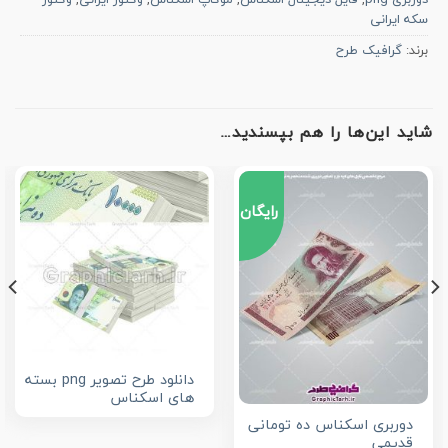
سکه ایرانی
برند:
گرافیک طرح
شاید این‌ها را هم بپسندید…
رایگان
دانلود طرح تصویر png بسته
های اسکناس
دوربری اسکناس ده تومانی
قدیمی