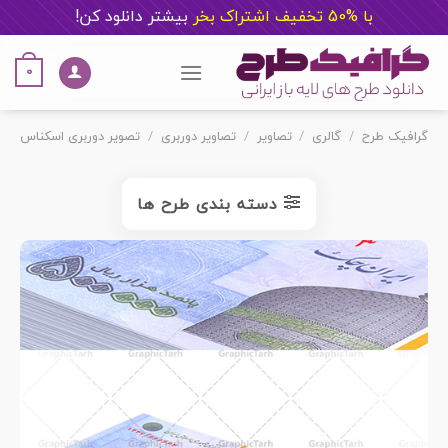
با %50 تخفیف اشتراک بخر
ب
یشتر دانلود کن!
Ski
t
0
conten
گرافیک طرح
/
گالری
/
تصاویر
/
تصاویر دوربری
/
تصویر دوربری اسکناس
دسته بندی طرح ها