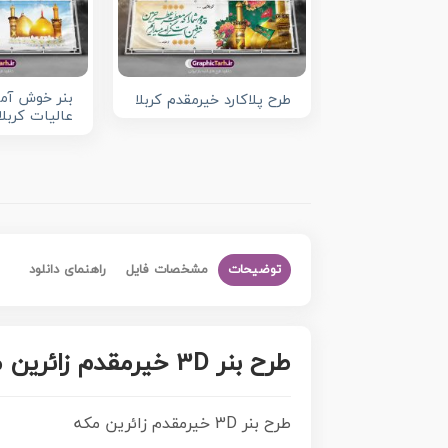
بنر خوش آم
طرح پلاکارد خیرمقدم کربلا
عالیات کربلا
توضیحات
مشخصات فایل
راهنمای دانلود
طرح بنر 3D خیرمقدم زائرین مکه مکرمه و مدینه منوره با فرمت psd
طرح بنر 3D خیرمقدم زائرین مکه