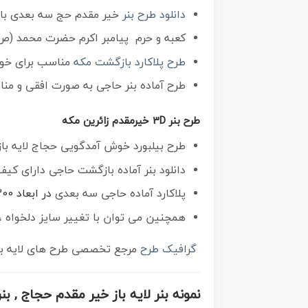
دانلود طرح بنر
خیر مقدم حج سه بعدی با ت
کعبه و حرم پیامبر اکرم حضرت محمد (ص),و
طرح پلاکارد بازگشت مکه
مناسب برای خوش
طرح آماده بنر حاجی به صورت افقی و م
طرح بنر 3D خیرمقدم زائرین مکه
طرح بیلبورد خوش آمدگویی حجاج لایه باز و قابل ویرایش ب
دانلود بنر آماده بازگشت حاجی دارای کیفی
پلاکارد آماده حاجی سه بعدی
در ابعاد 300 در 100 سانتی متر ، با رزولوشن 50 از سایت
همچنین می توان با تغییر سایز دلخواه ، 
گرافیک طرح
مرجع تخصصی طرح های لایه با
نمونه بنر لایه باز خیر مقدم حجاج , بنر psd زیارت قبول , طرح پلاکارد خیر مقدم زیارت خانه 