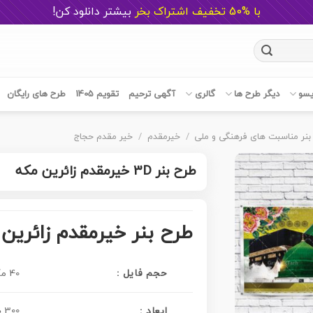
با %50 تخفیف اشتراک بخر
ب
یشتر دانلود کن!
یسو
دیگر طرح ها
گالری
آگهی ترحیم
تقویم 1405
طرح های رایگان
بنر مناسبت های فرهنگی و ملی
/
خیرمقدم
/
خیر مقدم حجاج
طرح بنر 3D خیرمقدم زائرین مکه
طرح بنر خیرمقدم زائرین 
حجم فایل :
40 مگابایت
300 در 100 سانتی متر
ابعاد :