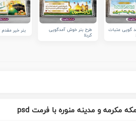
د گویی عتبات
طرح بنر خوش آمدگویی
بنر خیر مقدم ز
کربلا