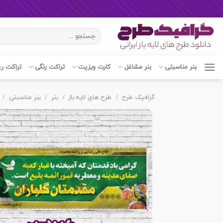
Ski
جستجو
t
برای:
conten
بنر مناسبتی
بنر مشاغل
کارت ویزیت
تراکت رنگی
تراکت ر
گرافیک طرح
/
طرح های لایه باز
/
بنر
/
بنر مناسبتی
/