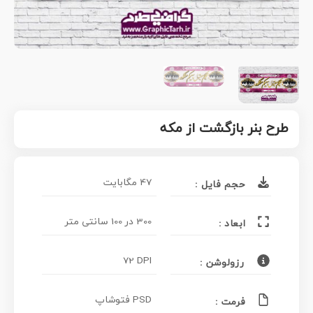
طرح بنر بازگشت از مکه
47 مگابایت
حجم فایل :
300 در 100 سانتی متر
ابعاد :
72 DPI
رزولوشن :
PSD فتوشاپ
فرمت :