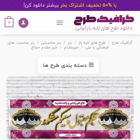
با %50 تخفیف اشتراک بخر
ب
یشتر دانلود کن!
Ski
t
0
conten
گرافیک طرح
/
طرح های لایه باز
/
بنر
/
بنر مناسبتی
/
بنر مناسبت های
فرهنگی و ملی
/
خیرمقدم
/
خیر مقدم حجاج
دسته بندی طرح ها