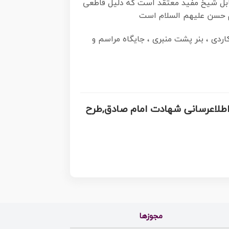
مقابل شیخ مفید معتقد است که دلیل قاطعی
ام حسن علیهم السلام است
ردی ، بنر پشت منبری ، جایگاه مراسم و
دق,پوستر اطلاعرسانی شهادت امام صادق,طرح
مجوزها