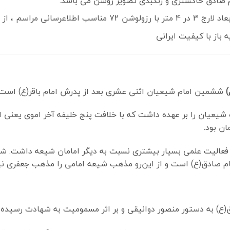
 صادق خاکستری و رنگبدی تصویر روشن می باشد.
انی مراسم ، از سایت
از با کیفیت ایرانی
)
ششمین امام شیعیان اثنی عشری بعد از پدرش امام باقر(ع) است.
ت ۳۴ سال (۱۱۴ تا ۱۴۸ق) امامت شیعیان را بر عهده داشت که با خلافت پنج خلیفه آخر ا
ن بود.
امام صادق(ع) است و از این‌رو مذهب شیعه امامی را مذهب جعفری نیز
ع) به دستور منصور دوانیقی و بر اثر مسمومیت به شهادت رسیده