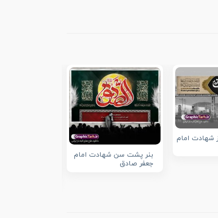
از شهادت امام
بنر پشت سن شهادت امام
جعفر صادق
پوستر لایه باز 
صادق