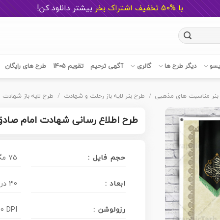
با %50 تخفیف اشتراک بخر
ب
یشتر دانلود کن!
یسو
دیگر طرح ها
گالری
آگهی ترحیم
تقویم 1405
طرح های رایگان
بنر مناسبت های مذهبی
/
طرح بنر لایه باز رحلت و شهادت
/
طرح لایه باز شهادت 
طرح اطلاع رسانی شهادت امام صادق
حجم فایل :
75 مگابایت
ابعاد :
30 در 40 سانتی متر
رزولوشن :
0 DPI