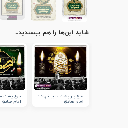
شاید این‌ها را هم بپسندید…
طرح بنر پشت منبر شهادت
طرح پشت من
امام صادق
امام صادق