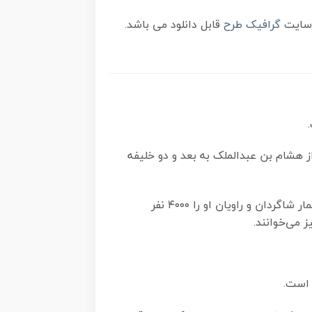
گرافیک طرح
قابل دانلود می باشد.
موی یعنی از هشام بن عبدالملک به بعد و دو خلیفه
امام صادق(ع) به جهت ضعف حکومت اموی، فعالیت علمی بسیار بیشتری نسبت به دیگر امامان شیعه داشت. شمار شاگردان و راویان او را ۴۰۰۰ نفر
 می‌خوانند.
 است.