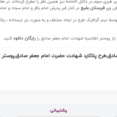
 طبری سوم در دلائل الامامه نیز همین نظر را مطرح کرده‌اند. در 
فن وی
قبرستان بقیع
در کنار قبر پدرش امام باقر و امام سجاد و ام
سط تیم گرافیک طرح در ابعاد مختلف و به صورت بنر ایستاده ، پلاکا
باز پوستر اطلاعیه شهادت امام جعفر صادق را
رایگان
دانلود
کنید.
میه مذهبی,فایل psd امام صادق,طرح پلاکارد شهادت حضرت امام جعفر صا
پشتیبانی