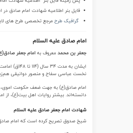
پس زمینه فایل بنر اطلاعیه شهادت امام
فایل بنر اطلاعیه شهادت امام صادق در ابعاد لارج 3 در 4 متر با رزولوشن 72 مناسب اطلاعرس
گرافیک طرح
مرجع تخصصی طرح های لایه ب
امام صادق علیه السلام
جعفر بن محمد
معروف به
امام جعفر صادق(ع
ایشان به مد
نخست عباسی سفاح و منصور دوانیقی هم‌زما
دانسته‌اند. بیشتر روایات اهل بیت(ع)، از 
شهادت امام جعفر صادق علیه السلام
شیخ صدوق تصریح کرده است که امام صادق(