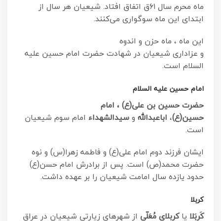
ماه محرم سال ۶۱ق اتفاق افتاد. شیعیان هر سال از
ابتدای این ماه سوگواری می‌کنند.
این ماه ، ماه حزن و اندوه
و عزاداری شیعیان در شهادت حضرت امام حسین علیه
السلام است.
امام حسین علیه السلام
حضرت حسین بن علی(ع) ،
امام
حسین(ع)
،
اباعبدالله
و
سیدالشهداء
امام سوم شیعیان
است.
ایشان فرزند دوم امام علی(ع) و فاطمه زهرا(س) و نوه
حضرت محمد(ص) است. پس از برادرش امام حسن(ع)
حدود یازده سال امامت شیعیان را بر عهده داشت.
کربلا
کَربَلا
یا
کربلای مُعَلّی
از شهرهای زیارتی شیعیان در عراق