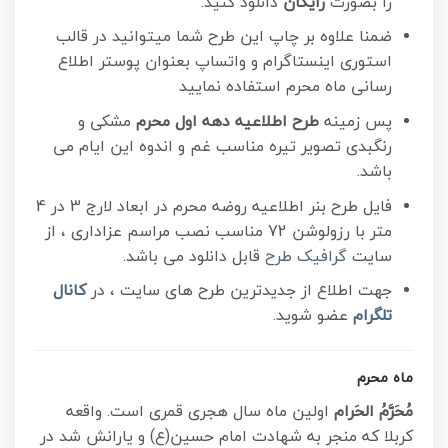
را بصورت
رایگان
دانلود کنید.
ضمنا علاوه بر چاپ این طرح شما میتوانید در قالب
استوری اینستاگرام و واتساپ بعنوان پوستر اطلاع
رسانی ماه محرم استفاده نمایید
پس زمینه
طرح اطلاعیه دهه اول محرم
مشکی و
رنگبدی تصویر تیره مناسب غم و اندوه این ایام می
باشد.
فایل طرح بنر اطلاعیه روضه محرم در ابعاد لارج 3 در 4
متر با رزولوشن 72 مناسب نصب مراسم عزاداری ، از
سایت
گرافیک طرح
قابل دانلود می باشد.
جهت اطلاع از جدیدترین طرح های سایت ، در
کانال
تلگرام
عضو شوید.
ماه محرم
مُحَرَّمُ الحَرام
اولین ماه سال هجری قمری است. واقعه
کربلا که منجر به شهادت امام حسین(ع) و یارانش شد در