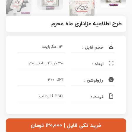
طرح اطلاعیه عزاداری ماه محرم
113 مگابایت
حجم فایل :
30 در 40 سانتی متر
ابعاد :
300 DPI
رزولوشن :
PSD فتوشاپ
فرمت :
خرید تکی فایل | ۱۲۰,۰۰۰ تومان