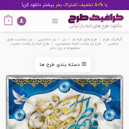
با %50 تخفیف اشتراک بخر
ب
یشتر دانلود کن!
Ski
t
0
conten
گرافیک طرح
/
طرح های لایه باز
/
بنر
/
بنر مناسبتی
/
بنر مناسبت های
مذهبی
/
طرح بنر ولادت ائمه معصومین
/
طرح لایه باز ولادت حضرت
معصومه و روز دختر
دسته بندی طرح ها