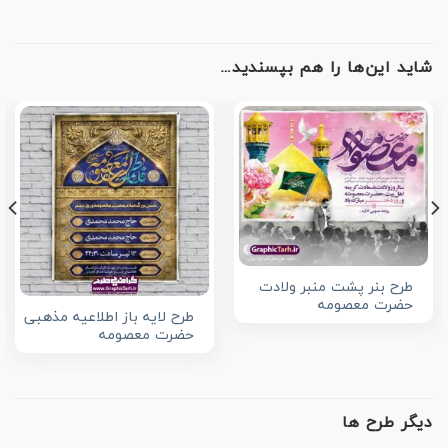
شاید این‌ها را هم بپسندید…
طرح بنر پشت منبر ولادت
حضرت معصومه
طرح لایه باز اطلاعیه مذهبی
حضرت معصومه
دیگر طرح ها