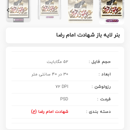
بنر لایه باز شهادت امام رضا
حجم فایل :
52 مگابایت
ابعاد :
30 در 40 سانتی متر
رزولوشن :
72 DPI
فرمت :
PSD
دسته بندی :
شهادت امام رضا (ع)