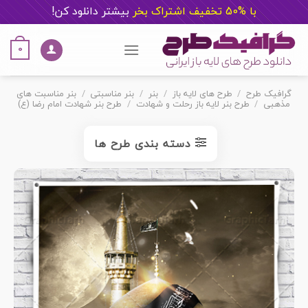
با %50 تخفیف اشتراک بخر
ب
یشتر دانلود کن!
Ski
t
0
conten
گرافیک طرح
/
طرح های لایه باز
/
بنر
/
بنر مناسبتی
/
بنر مناسبت های
مذهبی
/
طرح بنر لایه باز رحلت و شهادت
/
طرح بنر شهادت امام رضا (ع)
دسته بندی طرح ها