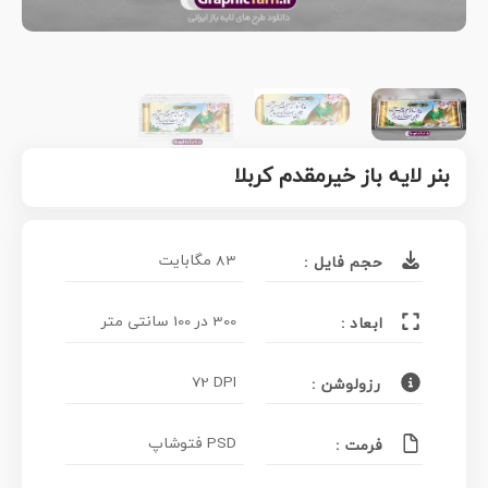
بنر لایه باز خیرمقدم کربلا
83 مگابایت
حجم فایل :
300 در 100 سانتی متر
ابعاد :
72 DPI
رزولوشن :
PSD فتوشاپ
فرمت :