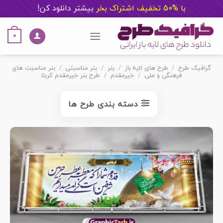
با %50 تخفیف اشتراک بخر
ب
یشتر دانلود کن!
Ski
t
0
conten
گرافیک طرح
/
طرح های لایه باز
/
بنر
/
بنر مناسبتی
/
بنر مناسبت های
فرهنگی و ملی
/
خیرمقدم
/
طرح بنر خیرمقدم کربلا
دسته بندی طرح ها