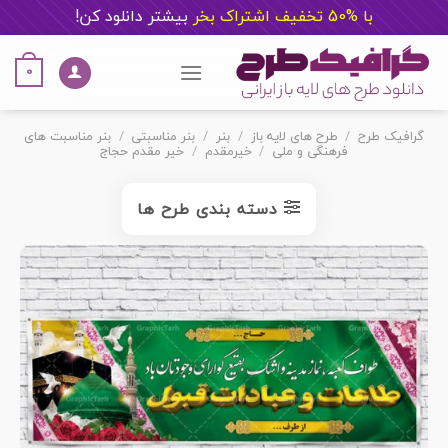
با %50 تخفیف اشتراک بخر
ب
یشتر دانلود کن!
Ski
t
0
conten
گرافیک طرح
/
طرح های لایه باز
/
بنر
/
بنر مناسبتی
/
بنر مناسبت های
فرهنگی و ملی
/
خیرمقدم
/
خیر مقدم حجاج
دسته بندی طرح ها