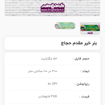
بنر خیر مقدم حجاج
حجم فایل :
52 مگابایت
300 در 100 سانتی متر
ابعاد :
50 DPI
رزولوشن :
PSD فتوشاپ
فرمت :