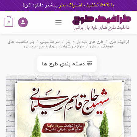
با %50 تخفیف اشتراک بخر
ب
یشتر دانلود کن!
Ski
t
0
conten
گرافیک طرح
/
طرح های لایه باز
/
بنر
/
بنر مناسبتی
/
بنر مناسبت های
فرهنگی و ملی
/
طرح بنر شهادت سردار قاسم سلیمانی
دسته بندی طرح ها