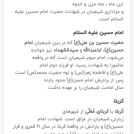
این ماه ، ماه حزن و اندوه
و عزاداری شیعیان در شهادت حضرت امام حسین علیه
السلام است.
امام حسین علیه السلام
حضرت حسین بن علی(ع)
که در بین شیعیان
امام
حسین(ع)
،
اباعبدالله
و
سیدالشهداء
نیز خوانده
می‌شود، امام سوم شیعیان است که در واقعه
عاشورا به شهادت رسید. او فرزند دوم امام
علی(ع) و فاطمه زهرا(س) و نوه حضرت محمد(ص) است.
پس از برادرش امام حسن(ع) حدود یازده
سال امامت شیعیان را بر عهده داشت.
کربلا
کَربَلا
یا
کربلای مُعَلّی
از شهرهای
زیارتی شیعیان در عراق است. شهادت امام
حسین(ع) و یارانش در واقعه کربلا در سال ۶۱ قمری و قرار
داشتن حرم امام حسین(ع) و حرم حضرت