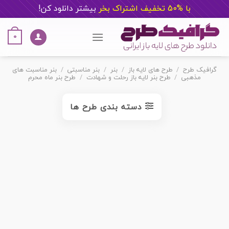
با %50 تخفیف اشتراک بخر
ب
یشتر دانلود کن!
Ski
t
0
conten
گرافیک طرح
/
طرح های لایه باز
/
بنر
/
بنر مناسبتی
/
بنر مناسبت های
مذهبی
/
طرح بنر لایه باز رحلت و شهادت
/
طرح بنر ماه محرم
دسته بندی طرح ها