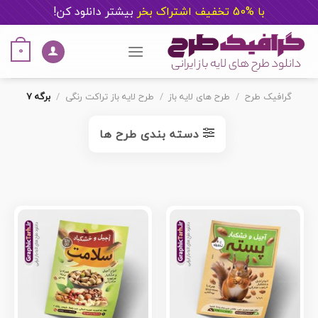
با %50 تخفیف اشتراک بخر
ب
یشتر دانلود کن!
Ski
t
0
conten
گرافیک طرح
/
طرح های لایه باز
/
طرح لایه باز تراکت رنگی
/
برگه 7
دسته بندی طرح ها