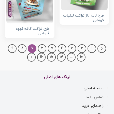
طرح لایه باز تراکت لبنیات
فروشی
طرح تراکت کافه قهوه
فروشی
9
8
7
6
5
4
3
2
1
16
15
14
…
10
لینک های اصلی
صفحه اصلی
تماس با ما
راهنمای خرید