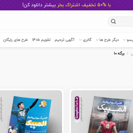
با %50 تخفیف اشتراک بخر
ب
یشتر دانلود کن!
یسو
دیگر طرح ها
گالری
آگهی ترحیم
تقویم 1405
طرح های رایگان
ی
/
برگه 10