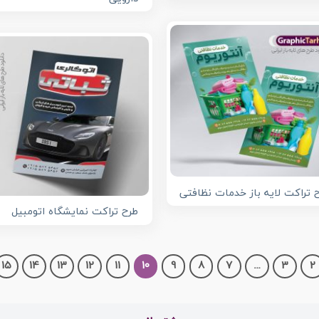
 تراکت لایه باز خدمات نظافتی
طرح تراکت نمایشگاه اتومبیل
15
14
13
12
11
10
9
8
7
…
3
2