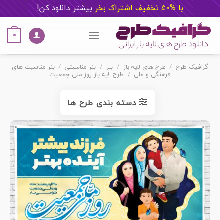
با %50 تخفیف اشتراک بخر
ب
یشتر دانلود کن!
Ski
t
0
conten
گرافیک طرح
/
طرح های لایه باز
/
بنر
/
بنر مناسبتی
/
بنر مناسبت های
فرهنگی و ملی
/
طرح لایه باز روز ملی جمعیت
دسته بندی طرح ها