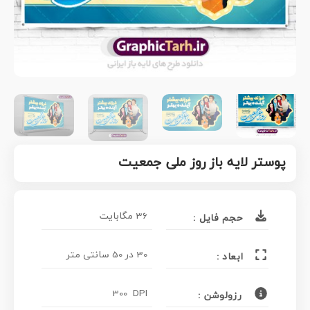
پوستر لایه باز روز ملی جمعیت
36 مگابایت
حجم فایل :
30 در 50 سانتی متر
ابعاد :
300 DPI
رزولوشن :