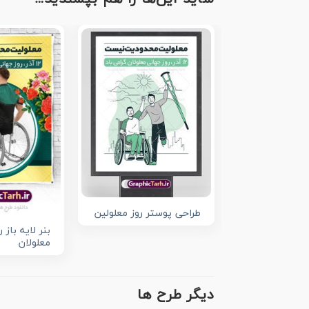
طراحی پوستر روز معلولین
بنر لایه باز 
معلولان
دیگر طرح ها