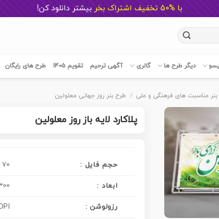
با %50 تخفیف اشتراک بخر
ب
یشتر دانلود کن!
یسو
دیگر طرح ها
گالری
آگهی ترحیم
تقویم 1405
طرح های رایگان
بنر مناسبت های فرهنگی و ملی
/
طرح بنر روز جهانی معلولین
پلاکارد لایه باز روز معلولین
حجم فایل :
70 مگابایت
ابعاد :
300 در 100 سانتی م
رزولوشن :
DPI