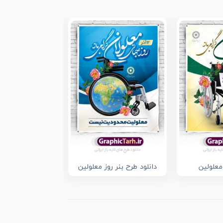
پوستر لایه باز ر
معلولان
معلولین
دانلود طرح بنر روز معلولین