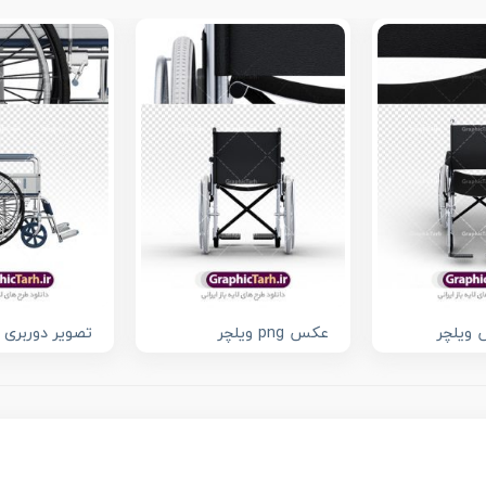
 ویلچر
عکس png ویلچر
تصویر دوربری 