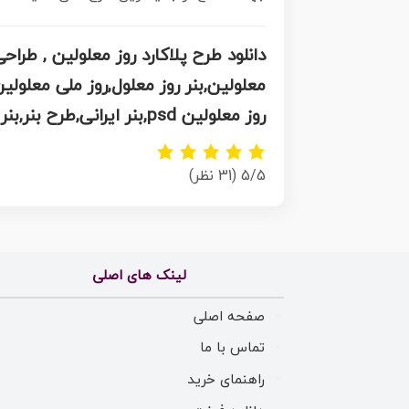
معلولین,بنر روز معلول,روز ملی معلو
روز معلولین psd,بنر ایرانی,طرح بنر,بنر روز معلولان,تصویر معلول
5/5
(31 نظر)
لینک های اصلی
صفحه اصلی
تماس با ما
راهنمای خرید