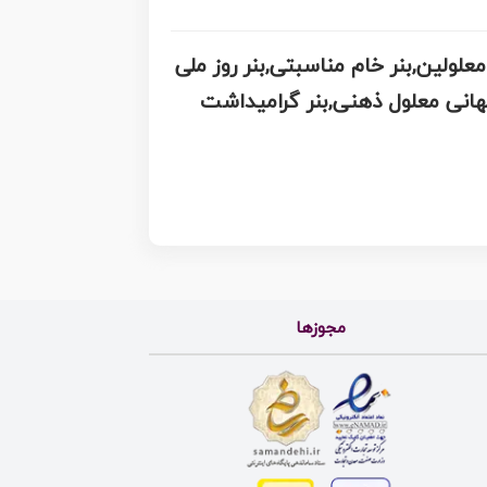
ولان,طرح بنر روز ملی معلولین,بنر خام مناسبتی,بنر روز ملی
جهانی معلول ذهنی,بنر گرامیداشت
مجوزها