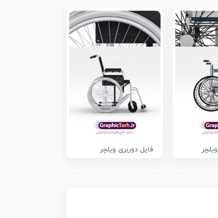
پوستر لایه باز ر
معلولین با عکس
ویلچر
فایل دوربری ویلچر