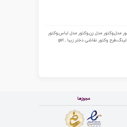
تور مدل,وکتور مدل زن,وکتور مدل لباس,وکتور
مدل لباس زنانه,وکتور مدل مو,وکتور مدل مو زنانه,وکتور فشن دختر,وکتور مدل موی زنانه,وکتور استایل دخترانه,وکتور مدلینگ,طرح وکتور نقاشی دختر زیبا , girl
مجوزها