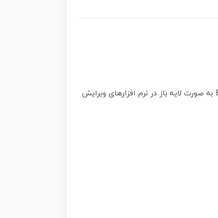
مجموعه ای از طرح های وکتور زن و دختر است که شامل تصاویر زن و دختران مدلینگ است که در فرمت EPS به صورت لایه باز در نرم افزارهای ویرایش