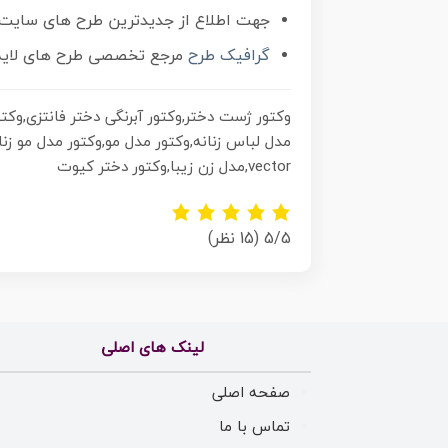
جهت اطلاع از جدیدترین طرح های سایت 
گرافیک طرح
مرجع تخصصی طرح های لایه 
وکتور ژست دختر,وکتور آبرنگی دختر فانتزی,وکتو
vector,مدل زن زیبا,وکتور دختر کیوت
5/5
(15 نظر)
لینک های اصلی
صفحه اصلی
تماس با ما