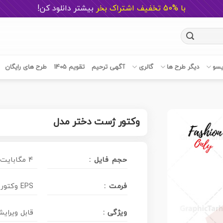
با %50 تخفیف اشتراک بخر
ب
یشتر دانلود کن!
یسو
دیگر طرح ها
گالری
آگهی ترحیم
تقویم 1405
طرح های رایگان
وکتور ژست دختر مدل
حجم فایل :
4 مگابایت
فرمت :
وکتور EPS
ویژگی :
قابل ویرایش