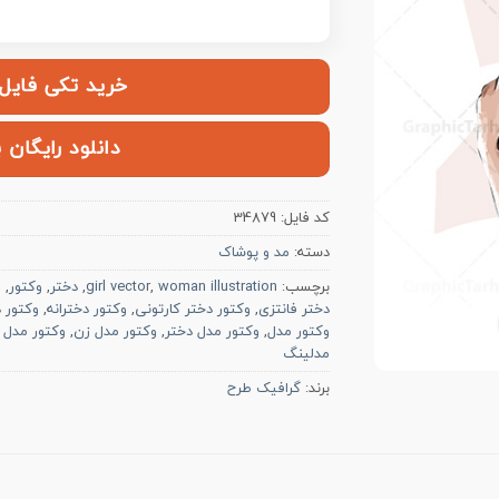
خرید تکی فایل | ۱۰۰,۰۰۰ ت
دانلود رایگان 
کد فایل:
34879
دسته:
مد و پوشاک
برچسب:
woman illustration
,
girl vector
,
دختر
,
وکتور
,
و
دختر فانتزی
,
وکتور دختر کارتونی
,
وکتور دخترانه
,
وکتور د
وکتور مدل
,
وکتور مدل دختر
,
وکتور مدل زن
,
وکتور مدل 
مدلینگ
برند:
گرافیک طرح