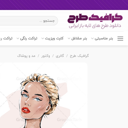
Ski
جستجو
t
برای:
conten
بنر مناسبتی
بنر مشاغل
کارت ویزیت
تراکت رنگی
تراکت ر
گرافیک طرح
/
گالری
/
وکتور
/
مد و پوشاک