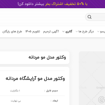
با %50 تخفیف اشتراک بخر
ب
یشتر دانلود کن!
یسو
دیگر طرح ها
گالری
آگهی ترحیم
تقویم 1405
طرح های رایگان
وکتور مدل مو مردانه
وکتور مدل مو آرایشگاه مردانه
حجم فایل :
1 مگابایت
ابعاد :
بی نهایت