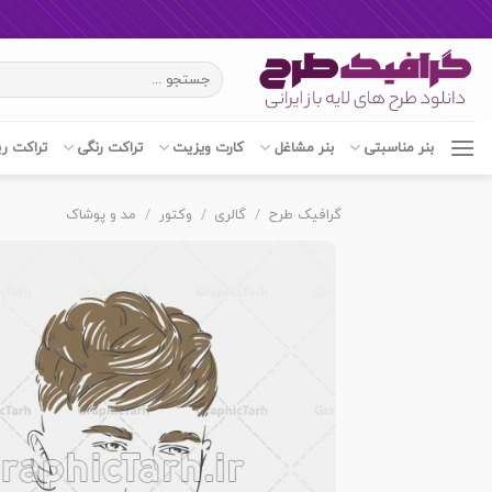
Ski
جستجو
t
برای:
conten
بنر مناسبتی
بنر مشاغل
کارت ویزیت
تراکت رنگی
تراکت ر
گرافیک طرح
/
گالری
/
وکتور
/
مد و پوشاک