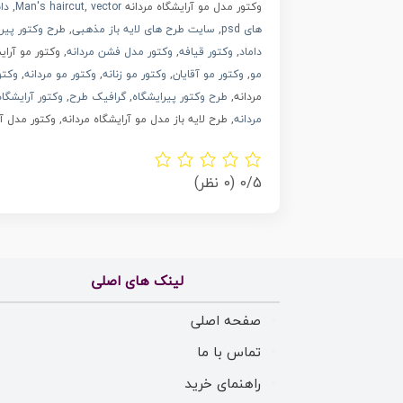
وکتور مدل مو آرایشگاه مردانه
vector
,
Man's haircut
,
دا
های psd
,
سایت طرح های لایه باز مذهبی
,
طرح وکتور پیرا
داماد
,
وکتور قیافه
,
وکتور مدل فشن مردانه
, وکتور مو آرای
مو
,
وکتور مو آقایان
,
وکتور مو زنانه
,
وکتور مو مردانه
,
وکتو
مردانه,
طرح وکتور پیرایشگاه
,
گرافیک طرح
,
وکتور آرایشگاه
مردانه
, طرح لایه باز مدل مو آرایشگاه مردانه, وکتور مدل آ
0/5
(0 نظر)
لینک های اصلی
صفحه اصلی
تماس با ما
راهنمای خرید