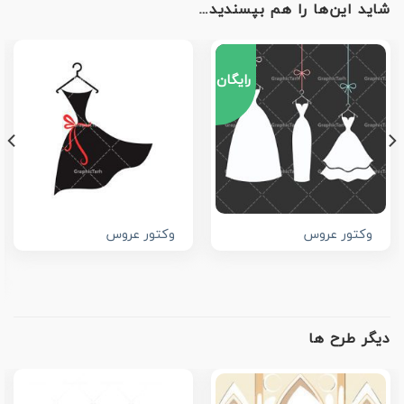
شاید این‌ها را هم بپسندید…
رایگان
وکتور عروس
وکتور عروس
دیگر طرح ها