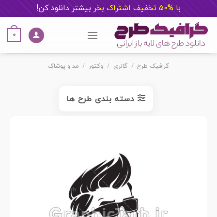
با %50 تخفیف اشتراک بخر
ب
یشتر دانلود کن!
Ski
t
0
conten
گرافیک طرح
/
گالری
/
وکتور
/
مد و پوشاک
دسته بندی طرح ها