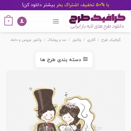
با %50 تخفیف اشتراک بخر
ب
یشتر دانلود کن!
Ski
t
0
conten
گرافیک طرح
/
گالری
/
وکتور
/
مد و پوشاک
/
وکتور عروس و داماد
دسته بندی طرح ها