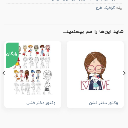
برند:
گرافیک طرح
شاید این‌ها را هم بپسندید…
رایگان
وکتور دختر فشن
وکتور دختر فشن