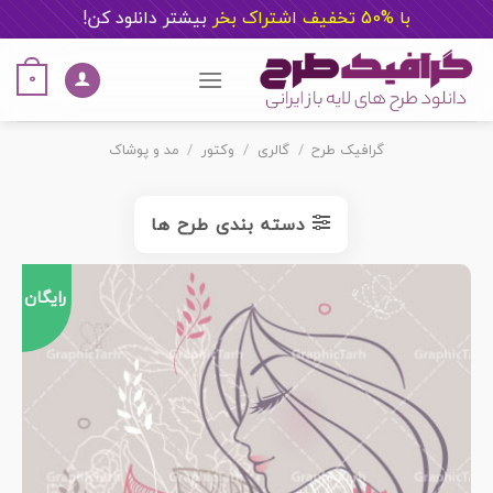
با %50 تخفیف اشتراک بخر
ب
یشتر دانلود کن!
Ski
t
0
conten
گرافیک طرح
/
گالری
/
وکتور
/
مد و پوشاک
دسته بندی طرح ها
رایگان