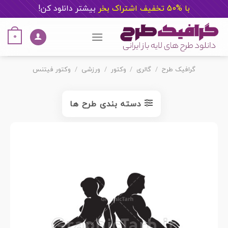
با %50 تخفیف اشتراک بخر
ب
یشتر دانلود کن!
Ski
t
0
conten
گرافیک طرح
/
گالری
/
وکتور
/
ورزشی
/
وکتور فیتنس
دسته بندی طرح ها