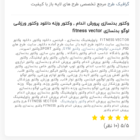
گرافیک طرح
مرجع تخصصی طرح های لایه باز با کیفیت
وکتور بدنسازی پرورش اندام , وکتور وزنه دانلود وکتور ورزشی
لوگو بدنسازی
fitness vector
FITNESS VECTOR
پاورلیفتینگ
بدنسازی ، فیتنس, دانلود وکتور, دانلود وکتور
بدنسازی, سایت دانلود طرح لایه باز, سایت طرح آماده دانلود, سایت طرح های
PSD,
فیتنس
,
لوگوهای بدنسازی
,
وکتور GYM
, وکتور SPORT,وکتور اسپرت,
وکتور باشگاه تناسب اندام, وکتور باشگاه , وکتور بدن سازی, وکتور بدنسازی,
وکتور بدنسازی ، فیتنس, وکتور بدنسازی بانوان, وکتور پاور لیفتینگ, وکتور
پاورلیفتینگ, وکتور پرورش اندام, وکتور پرورش اندام و بدنسازی, وکتور ترازوی
دیجیتال, وکتور تناسب اندام, وکتور توپ فوتبال, وکتور خاص بدنسازی, وکتور
دختر ورزشکار, وکتور دمبل, وکتور فیتنس, وکتور فیگور بدنسازی, وکتور قلب,
وکتور کفش ورزشی, وکتور لایه باز ورزشی, وکتور لوازم ورزشی, وکتور لوگو
بدنسازی, وکتور لوگوی فیتنس, وکتور نوار قلب, وکتور ورزش, وکتور ورزشکار,
وکتور ورزشکار زن, وکتور ورزشی وکتور فیتنس, وکتور وزنه, وکتور یوگا
وزنه
دانلود وکتور ورزشی لوگو بدنسازی
وزنه دانلود وکتور ورزشی لوگو بدنسازی
وکتور بدنسازی پرورش اندام وکتور پاورلیفتینگ وکتور بدنسازی پرورش اندام
وکتور پاورلیفتینگ بدنسازی وکتور پرورش اندام پرورش اندام وکتور پاورلیفتینگ
وکتور بدنسازی پرورش اندام
وکتور پاورلیفتینگ
FITNESS VECTOR
طرح وکتور
پرورش اندام وکتور بدنسازی وکتور پرورش اندام وکتور FITNESS وکتور بدنسازی وکتور
پرورش اندام وکتور
5/5
(10 نظر)