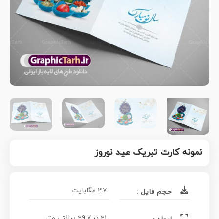
نمونه کارت تبریک عید نوروز
37 مگابایت
حجم فایل :
21 در 29.7 سانتی متر