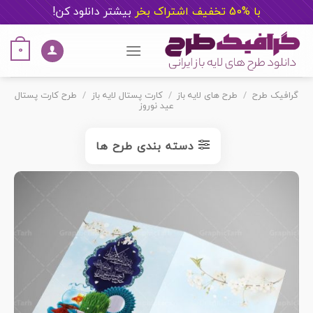
با %50 تخفیف اشتراک بخر
ب
یشتر دانلود کن!
Ski
t
0
conten
گرافیک طرح
/
طرح های لایه باز
/
کارت پستال لایه باز
/
طرح کارت پستال
عید نوروز
دسته بندی طرح ها