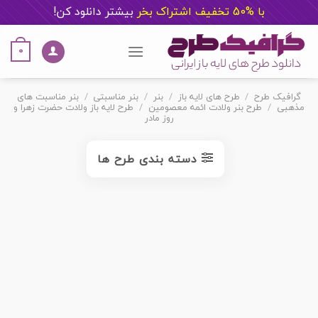
با %50 تخفیف اشتراک بخر
ب
یشتر دانلود کن!
Ski
t
0
conten
گرافیک طرح
/
طرح های لایه باز
/
بنر
/
بنر مناسبتی
/
بنر مناسبت های
مذهبی
/
طرح بنر ولادت ائمه معصومین
/
طرح لایه باز ولادت حضرت زهرا و
روز مادر
دسته بندی طرح ها