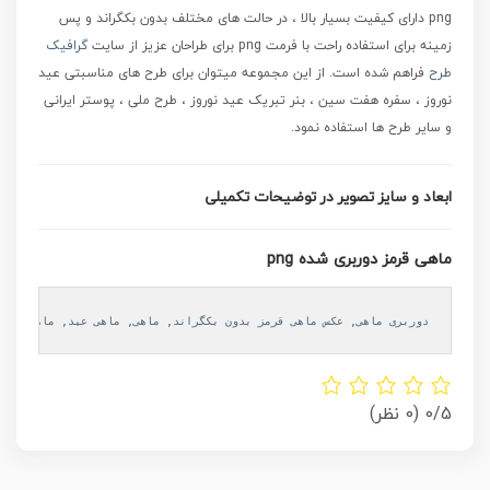
png
دارای کیفیت بسیار بالا ، در حالت های مختلف بدون بکگراند و پس
زمینه برای استفاده راحت با فرمت png برای طراحان عزیز از سایت
گرافیک
طرح
فراهم شده است.
از این مجموعه میتوان برای طرح های مناسبتی عید
نوروز ، سفره هفت سین ، بنر تبریک عید نوروز ، طرح ملی ، پوستر ایرانی
و سایر طرح ها استفاده نمود.
ابعاد و سایز تصویر در توضیحات تکمیلی
ماهی قرمز دوربری شده png
دوربری ماهی
, 
عکس ماهی قرمز بدون بکگراند
, 
ماهی
, 
ماهی عید
, 
ماهی قرمز
0/5
(0 نظر)