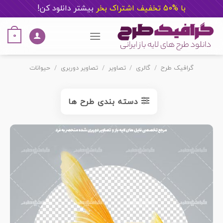
با %50 تخفیف اشتراک بخر
ب
یشتر دانلود کن!
Ski
t
0
conten
گرافیک طرح
/
گالری
/
تصاویر
/
تصاویر دوربری
/
حیوانات
دسته بندی طرح ها