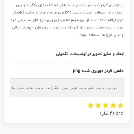
png
دارای کیفیت بسیار بالا ، در حالت های مختلف بدون بکگراند و پس
زمینه برای استفاده راحت با فرمت png برای طراحان عزیز از سایت
گرافیک
طرح
فراهم شده است.
از این مجموعه میتوان برای طرح های مناسبتی عید
نوروز ، سفره هفت سین ، بنر تبریک عید نوروز ، طرح ملی ، پوستر ایرانی
و سایر طرح ها استفاده نمود.
ابعاد و سایز تصویر در توضیحات تکمیلی
ماهی قرمز دوربری شده png
دوربری ماهی
, 
عکس ماهی قرمز بدون بکگراند
, 
ماهی
, 
ماهی عید
, 
ماهی قرمز
5/5
(2 نظر)