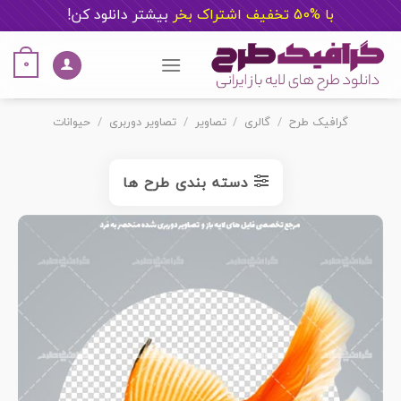
با %50 تخفیف اشتراک بخر
ب
یشتر دانلود کن!
Ski
t
0
conten
گرافیک طرح
/
گالری
/
تصاویر
/
تصاویر دوربری
/
حیوانات
دسته بندی طرح ها