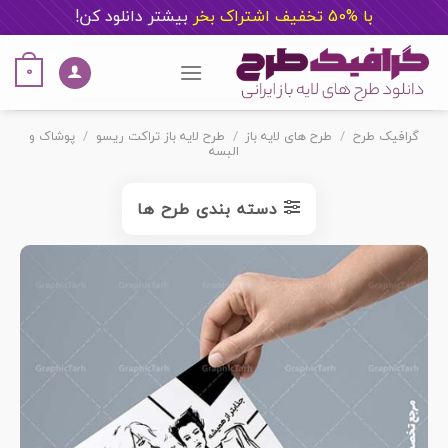
با %50 تخفیف اشتراک بخر
ب
یشتر دانلود کن!
Ski
t
0
conten
گرافیک طرح
/
طرح های لایه باز
/
طرح لایه باز تراکت ریسو
/
پوشاک و
البسه
دسته بندی طرح ها