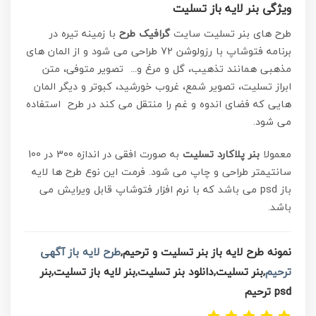
ویژگی بنر لایه باز تسلیت
طرح های بنر تسلیت سایت
گرافیک طرح
با زمینه تیره در
برنامه فتوشاپ با رزولوشن 72 طراحی می شود و از المان های
مذهبی همانند تذهیب، گل و مرغ و… تصویر متوفی، متن
ابراز تسلیت، تصویر شمع، غروب خورشید، کبوتر و دیگر المان
هایی که فضای اندوه و غم را منتقل می کند در طرح استفاده
می شود.
معمولا
بنر پلاکارد تسلیت
به صورت افقی در اندازه 300 در 100
سانتیمتر طراحی و چاپ می شود. فرمت این نوع طرح ها لایه
باز psd می باشد که با نرم افزار فتوشاپ قابل ویرایش می
باشد.
نمونه طرح لایه باز بنر تسلیت و ترحیم,
طرح لایه باز آگهی
ترحیم
,بنر تسلیت,دانلود بنر تسلیت,بنر لایه باز تسلیت,بنر
psd ترحیم