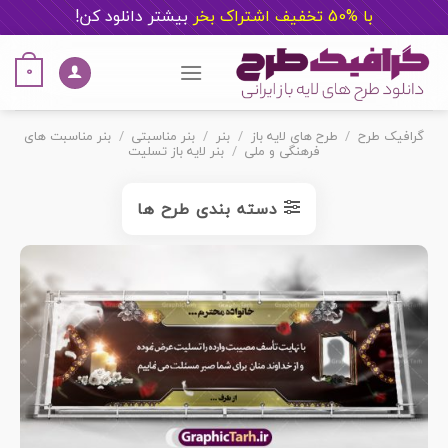
با %50 تخفیف اشتراک بخر
ب
یشتر دانلود کن!
Ski
t
0
conten
گرافیک طرح
/
طرح های لایه باز
/
بنر
/
بنر مناسبتی
/
بنر مناسبت های
فرهنگی و ملی
/
بنر لایه باز تسلیت
دسته بندی طرح ها