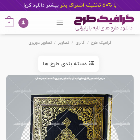
با %50 تخفیف اشتراک بخر
ب
یشتر دانلود کن!
Ski
t
0
conten
گرافیک طرح
/
گالری
/
تصاویر
/
تصاویر دوربری
دسته بندی طرح ها