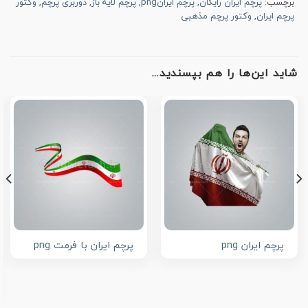
برچسب:
پرچم ایران رایگان
,
پرچم ایرانpng
,
پرچم لایه باز
,
دوربری پرچم
,
وکتور
پرچم ایران
,
وکتور پرچم مذهبی
شاید این‌ها را هم بپسندید…
پرچم ایران png
پرچم ایران با فرمت png