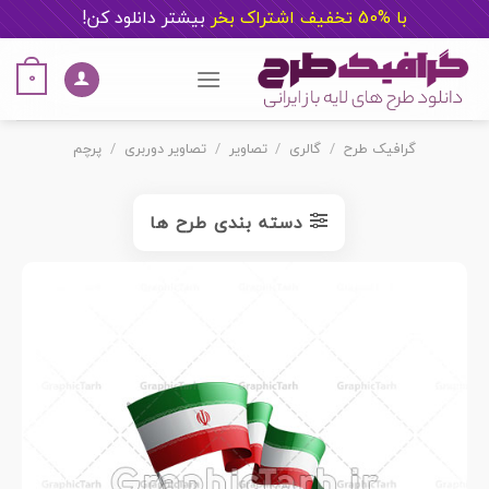
با %50 تخفیف اشتراک بخر
ب
یشتر دانلود کن!
Ski
t
0
conten
گرافیک طرح
/
گالری
/
تصاویر
/
تصاویر دوربری
/
پرچم
دسته بندی طرح ها