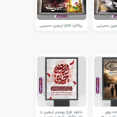
ربعین حسینی
پلاکارد psd اربعین حسینی
بنر پلاکارد لایه ب
طرح اطلاع رسانی
ده روی
دانلود طرح پوستر اربعین با
حسینی
شنویسی هر
تایپوگرافی اربعین حسینی