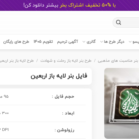
با %50 تخفیف اشتراک بخر
ب
یشتر دانلود کن!
یسو
دیگر طرح ها
گالری
آگهی ترحیم
تقویم 1405
طرح های رایگان
بنر مناسبت های مذهبی
/
طرح بنر لایه باز رحلت و شهادت
/
طرح لایه باز بنر ارب
فایل بنر لایه باز اربعین
حجم فایل :
95 مگابایت
300 در 100 سانتی متر
ابعاد :
 DPI
رزولوشن :