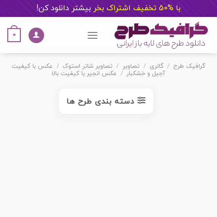
با %50 تخفیف اشتراک بخر
ب
یشتر دانلود کن!
Ski
t
0
conten
گرافیک طرح
/
گالری
/
تصاویر
/
تصاویر شاتر استوک
/
عکس با کیفیت
آجیل و خشکبار
/
عکس انجیر با کیفیت بالا
دسته بندی طرح ها