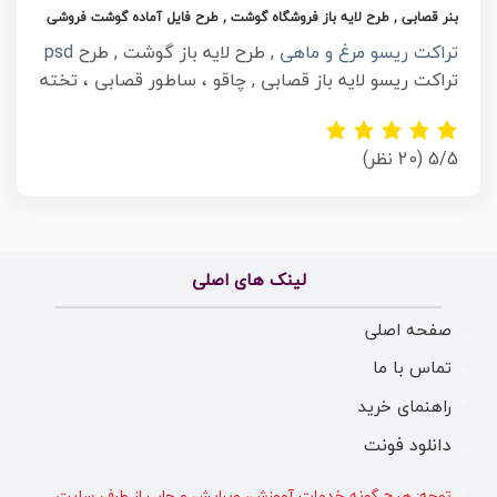
بنر قصابی , طرح لایه باز فروشگاه گوشت , طرح فایل آماده گوشت فروشی
تراکت ریسو مرغ و ماهی
, طرح لایه باز گوشت , طرح
psd
تراکت ریسو لایه باز قصابی , چاقو ، ساطور قصابی ، تخته
5/5
(20 نظر)
لینک های اصلی
صفحه اصلی
تماس با ما
راهنمای خرید
دانلود فونت
توجه: هیچ گونه خدمات آموزش، ویرایش و چاپ از طرف سایت