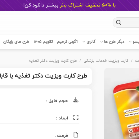
با %50 تخفیف اشتراک بخر
ب
یشتر دانلود کن!
یسو
دیگر طرح ها
گالری
آگهی ترحیم
تقویم 1405
طرح های رایگان
یت
/
کارت ویزیت خدمات پزشکی
/
طرح کارت ویزیت دکتر تغذیه
طرح کارت ویزیت دکتر تغذیه با قاب
حجم فایل :
ابعاد :
فرمت :