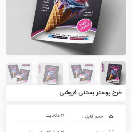
طرح پوستر بستنی فروشی
19 مگابایت
حجم فایل :