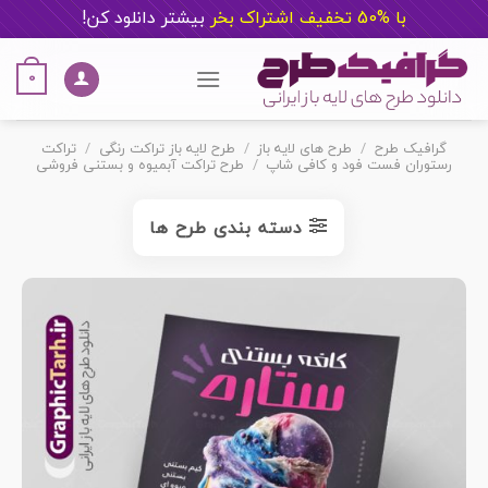
با %50 تخفیف اشتراک بخر
ب
یشتر دانلود کن!
Ski
t
0
conten
گرافیک طرح
/
طرح های لایه باز
/
طرح لایه باز تراکت رنگی
/
تراکت
رستوران فست فود و کافی شاپ
/
طرح تراکت آبمیوه و بستنی فروشی
دسته بندی طرح ها