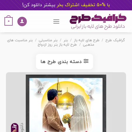
با %50 تخفیف اشتراک بخر
ب
یشتر دانلود کن!
Ski
t
0
conten
گرافیک طرح
/
طرح های لایه باز
/
بنر
/
بنر مناسبتی
/
بنر مناسبت های
مذهبی
/
طرح لایه باز بنر روز ازدواج
دسته بندی طرح ها