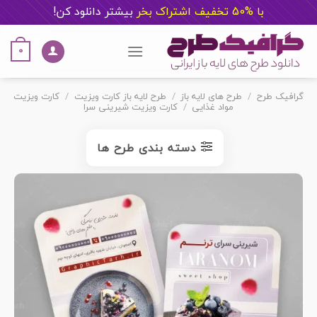
با %50 تخفیف اشتراک بخر
ب
یشتر دانلود کن!
Ski
t
0
conten
گرافیک طرح
/
طرح های لایه باز
/
طرح لایه باز کارت ویزیت
/
کارت ویزیت
مواد غذایی
/
کارت ویزیت شیرینی سرا
دسته بندی طرح ها