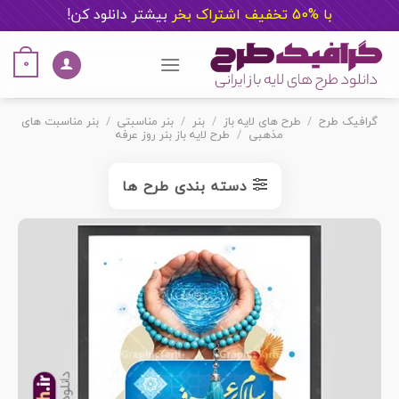
با %50 تخفیف اشتراک بخر
ب
یشتر دانلود کن!
Ski
t
0
conten
گرافیک طرح
/
طرح های لایه باز
/
بنر
/
بنر مناسبتی
/
بنر مناسبت های
مذهبی
/
طرح لایه باز بنر روز عرفه
دسته بندی طرح ها