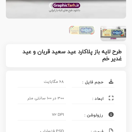
طرح لایه باز پلاکارد عید سعید قربان و عید
غدیر خم
68 مگابایت
حجم فایل :
300 در 100 سانتی متر
ابعاد :
72 DPI
رزولوشن :
PSD فتوشاپ
فرمت :