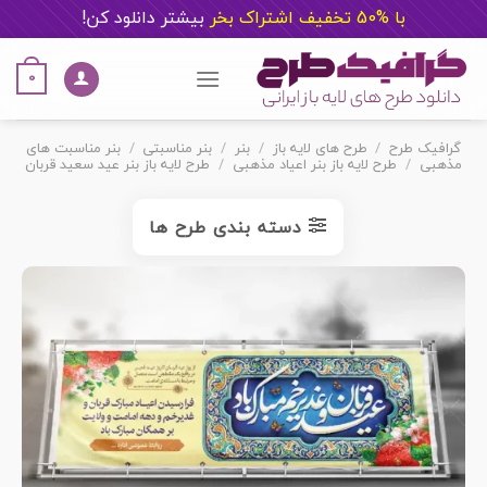
با %50 تخفیف اشتراک بخر
ب
یشتر دانلود کن!
Ski
t
0
conten
گرافیک طرح
/
طرح های لایه باز
/
بنر
/
بنر مناسبتی
/
بنر مناسبت های
مذهبی
/
طرح لایه باز بنر اعیاد مذهبی
/
طرح لایه باز بنر عید سعید قربان
دسته بندی طرح ها