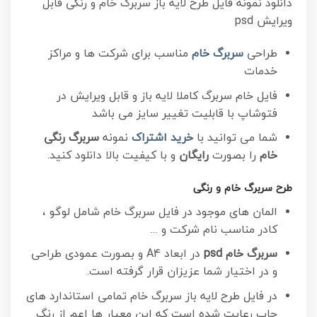
دانلود نمونه فایل طرح لایه باز سربرگ خام و رنگی قابل
ویرایش psd
طراحی
سربرگ خام
مناسب برای شرکت ها و مراکز
خدمات
فایل خام سربرگ کاملا لایه باز و قابل ویرایش در
فتوشاپ با قابلیت تغییر سایز می باشد
شما می توانید با
خرید اشتراک
نمونه
سربرگ رنگی
خام
را بصورت
رایگان
و با کیفیت بالا دانلود کنید.
طرح سربرگ خام و رنگی
المان های موجود در فایل سربرگ خام شامل لوگو ،
کادر مناسب نام شرکت و …
سربرگ خام psd
در ابعاد A4 و بصورت عمودی طراحی
و در اختیار شما عزیزان قرار گرفته است.
در فایل طرح لایه باز سربرگ خام تمامی استاندارد های
چاپ رعایت شده است که این معیار ها اعم از رنگ