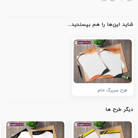
شاید این‌ها را هم بپسندید…
طرح سربرگ خام
دیگر طرح ها