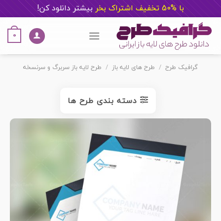
با %50 تخفیف اشتراک بخر
ب
یشتر دانلود کن!
Ski
t
0
conten
گرافیک طرح
/
طرح های لایه باز
/
طرح لایه باز سربرگ و سرنسخه
دسته بندی طرح ها