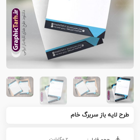
طرح لایه باز سربرگ خام
2 مگابایت
حجم فایل :