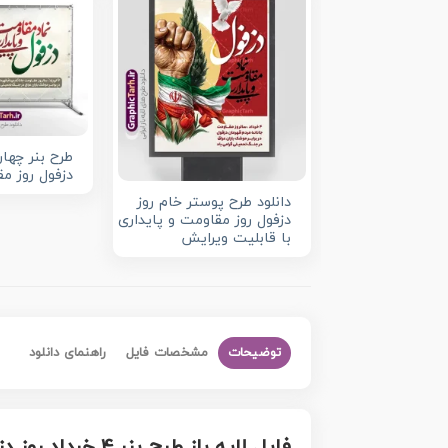
طرح بنر چهار
دزفول روز مق
دانلود طرح پوستر خام روز
دزفول روز مقاومت و پایداری
با قابلیت ویرایش
توضیحات
مشخصات فایل
راهنمای دانلود