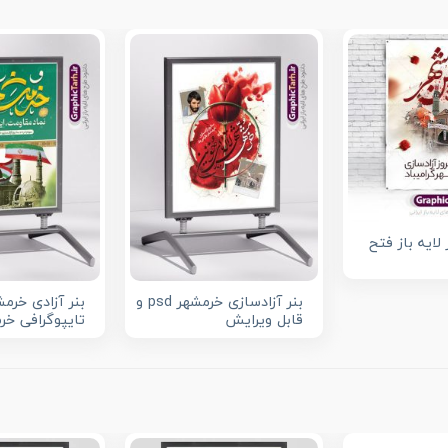
لایه باز فتح
بنر آزادسازی خرمشهر psd و
بنر آزادی خرمش
قابل ویرایش
تایپوگرافی خر