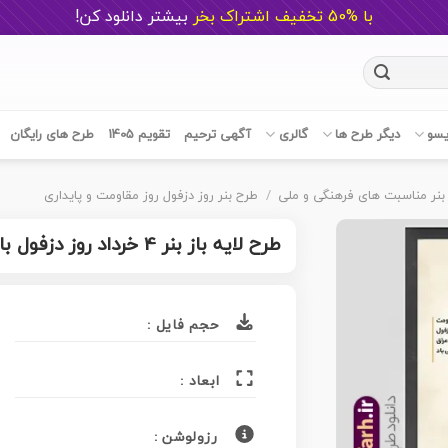
با %50 تخفیف اشتراک بخر
ب
یشتر دانلود کن!
یسو
دیگر طرح ها
گالری
آگهی ترحیم
تقویم 1405
طرح های رایگان
بنر مناسبت های فرهنگی و ملی
/
طرح بنر روز دزفول روز مقاومت و پایداری
طرح لایه باز بنر 4 خرداد روز دزفول با خوشنویسی نماد مقاومت و پایداری
حجم فایل :
ابعاد :
رزولوشن :