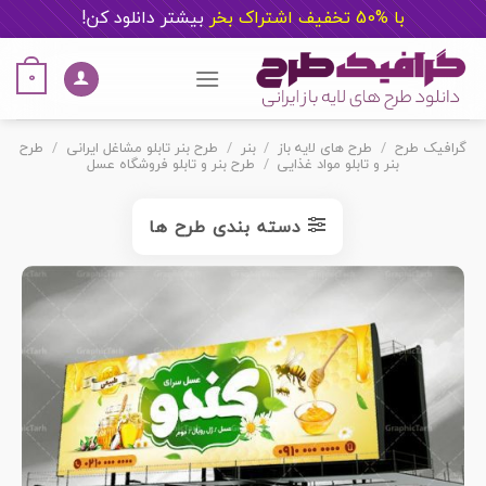
با %50 تخفیف اشتراک بخر
ب
یشتر دانلود کن!
Ski
t
0
conten
گرافیک طرح
/
طرح های لایه باز
/
بنر
/
طرح بنر تابلو مشاغل ایرانی
/
طرح
بنر و تابلو مواد غذایی
/
طرح بنر و تابلو فروشگاه عسل
دسته بندی طرح ها